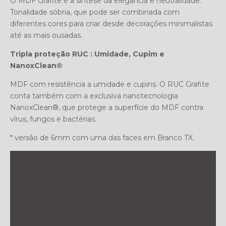
O MDF Grafite é a síntese da elegância e neutralidade.
Tonalidade sóbria, que pode ser combinada com
diferentes cores para criar desde decorações minimalistas
até as mais ousadas.
Tripla proteção RUC : Umidade, Cupim e
NanoxClean®
MDF com resistência a umidade e cupins. O RUC Grafite
conta também com a exclusiva nanotecnologia
NanoxClean®, que protege a superfície do MDF contra
vírus, fungos e bactérias.
* versão de 6mm com uma das faces em Branco TX.