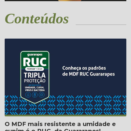
Conteúdos
O MDF mais resistente a umidade e
C
cupim é o RUC, da Guararapes!
s