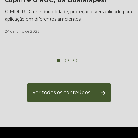
O MDF RUC une durabilidade, proteção e versatilidade para
Co
aplicação em diferentes ambientes
Fl
de
24 de julho de 2026
e 
16
Ver todos os conteúdos