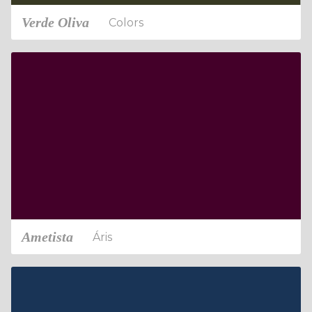
Verde Oliva
Colors
Ametista
Áris