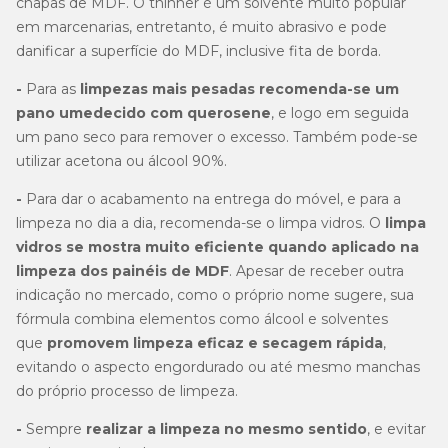
chapas de MDF. O thinner é um solvente muito popular
em marcenarias, entretanto, é muito abrasivo e pode
danificar a superfície do MDF, inclusive fita de borda.
-
Para as
limpezas mais pesadas recomenda-se um
pano umedecido com querosene
, e logo em seguida
um pano seco para remover o excesso. Também pode-se
utilizar acetona ou álcool 90%.
-
Para dar o acabamento na entrega do móvel, e para a
limpeza no dia a dia, recomenda-se o limpa vidros. O
limpa
vidros se mostra muito eficiente quando aplicado na
limpeza dos painéis de MDF
. Apesar de receber outra
indicação no mercado, como o próprio nome sugere, sua
fórmula combina elementos como álcool e solventes
que
promovem limpeza eficaz e secagem rápida
,
evitando o aspecto engordurado ou até mesmo manchas
do próprio processo de limpeza.
-
Sempre
realizar a
limpeza no mesmo sentido
, e evitar