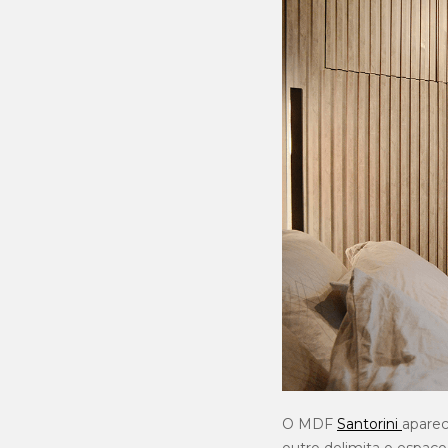
O MDF
Santorini
aparec
outro delimita o espaço 