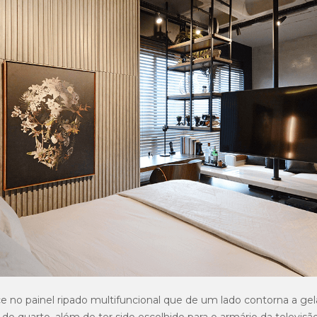
e no painel ripado multifuncional que de um lado contorna a gel
do quarto, além de ter sido escolhido para o armário da televisão