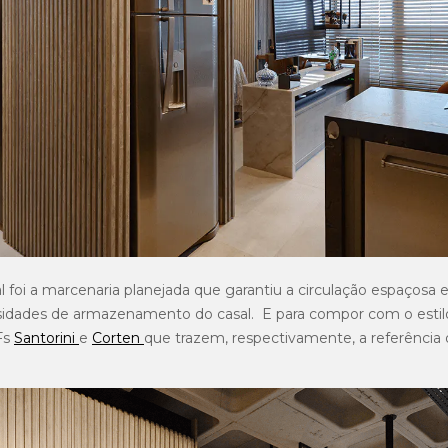
 foi a marcenaria planejada que garantiu a circulação espaçosa
sidades de armazenamento do casal. E para compor com o estilo 
Fs
Santorini
e
Corten
que trazem, respectivamente, a referênci