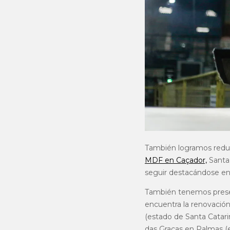
También logramos reduci
MDF en Caçador,
Santa 
seguir destacándose en
También tenemos presen
encuentra la renovación 
(estado de Santa Catari
das Graças en Palmas (e