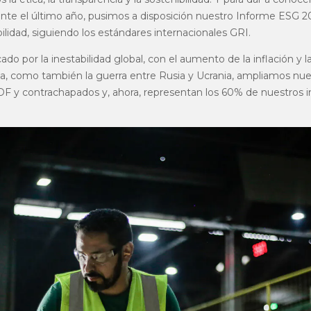
ante el último año, pusimos a disposición nuestro Informe ESG 2
ilidad, siguiendo los estándares internacionales GRI.
o por la inestabilidad global, con el aumento de la inflación y l
, como también la guerra entre Rusia y Ucrania, ampliamos nuest
 y contrachapados y, ahora, representan los 60% de nuestros 